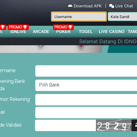
Download APK
Live Chat
O
PROMO
PROMO
S
IDNLIVE
ARCADE
POKER
TOGEL
LIVE CASINO
TAN
Selamat Datang Di IDNGG | Website G
ername
kening Bank
da
mor Rekening
ail
e Validasi