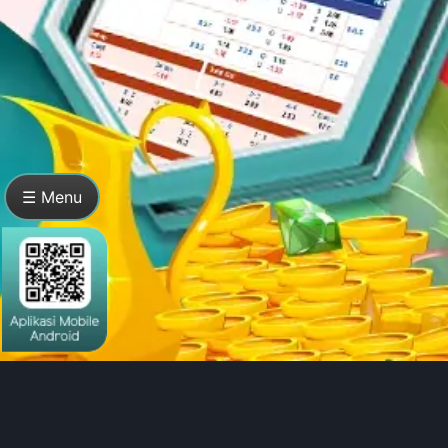
☰ Menu