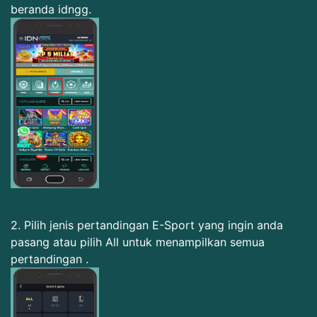
beranda idngg.
2. Pilih jenis pertandingan E-Sport yang ingin anda
pasang atau pilih All untuk menampilkan semua
pertandingan .