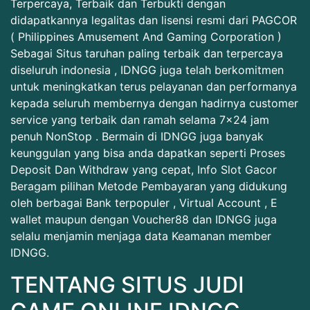
Terpercaya, Terbaik dan Terbukti dengan
didapatkannya legalitas dan lisensi resmi dari PAGCOR
( Philippines Amusement And Gaming Corporation )
Sebagai Situs taruhan paling terbaik dan terpercaya
diseluruh indonesia , IDNGG juga telah berkomitmen
untuk meningkatkan terus pelayanan dan performanya
kepada seluruh membernya dengan hadirnya customer
service yang terbaik dan ramah selama 7x24 jam
penuh NonStop . Bermain di IDNGG juga banyak
keunggulan yang bisa anda dapatkan seperti Proses
Deposit Dan Withdraw yang cepat, Info Slot Gacor
Beragam pilihan Metode Pembayaran yang didukung
oleh berbagai Bank terpopuler , Virtual Account , E
wallet maupun dengan Voucher88 dan IDNGG juga
selalu menjamin menjaga data Keamanan member
IDNGG.
TENTANG SITUS JUDI