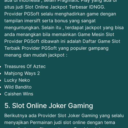
ada di Indonesia , selain Pragmatic Play yang ada di
situs judi Slot Online Jackpot Terbesar IDNGG.
Provider PGSoft selalu menghadirkan game dengan
tampilan imersift serta bonus yang sangat
menguntungkan. Selain itu , terdapat jackpot yang bisa
anda menangkan bila memainkan Game Mesin Slot
Provider PGSoft dibawah ini adalah Daftar Game Slot
Terbaik Provider PGSoft yang populer gampang
menang dan mudah jackpot :
Treasures Of Aztec
Mahjong Ways 2
Lucky Neko
Wild Bandito
Caishen Wins
5. Slot Online Joker Gaming
Berikutnya ada Provider Slot Joker Gaming yang selalu
menyajikan Permainan judi slot online dengan tema