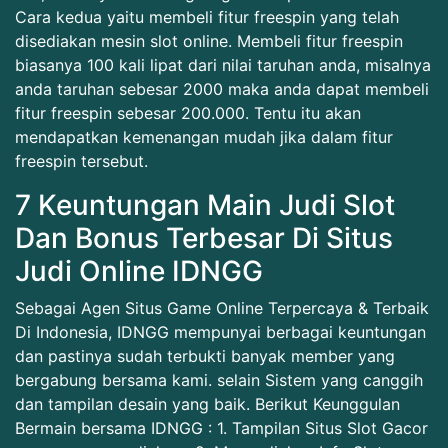
Cara kedua yaitu membeli fitur freespin yang telah
disediakan mesin slot online. Membeli fitur freespin
biasanya 100 kali lipat dari nilai taruhan anda, misalnya
anda taruhan sebesar 2000 maka anda dapat membeli
fitur freespin sebesar 200.000. Tentu itu akan
mendapatkan kemenangan mudah jika dalam fitur
freespin tersebut.
7 Keuntungan Main Judi Slot
Dan Bonus Terbesar Di Situs
Judi Online IDNGG
Sebagai Agen Situs Game Online Terpercaya & Terbaik
Di Indonesia, IDNGG mempunyai berbagai keuntungan
dan pastinya sudah terbukti banyak member yang
bergabung bersama kami. selain Sistem yang canggih
dan tampilan desain yang baik. Berikut Keunggulan
Bermain bersama IDNGG : 1. Tampilan Situs Slot Gacor