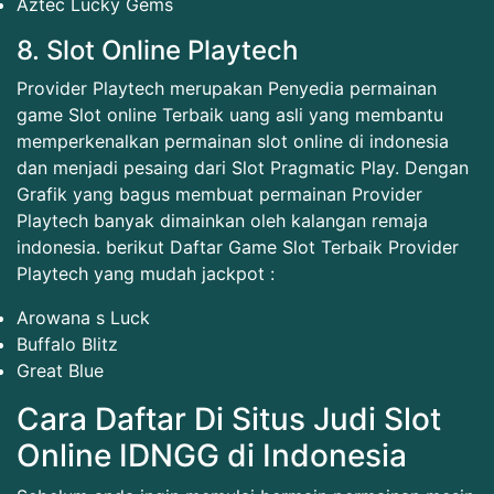
Aztec Lucky Gems
8. Slot Online Playtech
Provider Playtech merupakan Penyedia permainan
game Slot online Terbaik uang asli yang membantu
memperkenalkan permainan slot online di indonesia
dan menjadi pesaing dari Slot Pragmatic Play. Dengan
Grafik yang bagus membuat permainan Provider
Playtech banyak dimainkan oleh kalangan remaja
indonesia. berikut Daftar Game Slot Terbaik Provider
Playtech yang mudah jackpot :
Arowana s Luck
Buffalo Blitz
Great Blue
Cara Daftar Di Situs Judi Slot
Online IDNGG di Indonesia