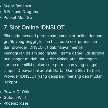
Sugar Bonanza
5 Fortune Dragons
Pocket Mon Go
7. Slot Online IDNSLOT
Bila anda mencari permainan game slot online dengan
grafik yang tinggi , kalian bisa coba cek permainan
dari provider IDNSLOT, tidak hanya memiliki
keunggulan dalam segi grafik , game game judi slotnya
pun sangat mudah untuk dimainkan atau dimengerti
karena memiliki mekanisme permainan yang sangat
simpel. Dibawah ini adalah Daftar Game Slot Terbaik
Provider IDNSLOT yang gampang menang dan mudah
jackpot :
Power Of Odin
Golden WIld
Phoenix Rises