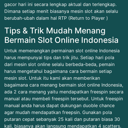
gacor hari ini secara lengkap aktual dan terlengkap.
Dimana setiap menit biasanya mesin slot akan selalu
berubah-ubah dalam hal RTP (Return to Player )
Tips & Trik Mudah Menang
Bermain Slot Online Indonesia
Untuk memenangkan permainan slot online Indonesia
harus mempunyai tips dan trik jitu. Setiap hari pola
dari mesin slot online selalu berbeda-beda, pemain
harus mengetahui bagaimana cara bermain setiap
mesin slot. Untuk itu kami akan memberikan
bagaimana cara menang bermain slot online Indonesia,
ada 2 cara menang yaitu mendapatkan freespin secara
manual atau membeli freespin tersebut. Untuk freespin
manual anda harus dapat dukungan duoble chance
agar mudah mendapatkan freepsin. Gunakan pola
putaran cepat sebanyak 25 kali dan putaran biasa 30
kali, biasanya akan langsung mendapatkan 4 scatters.