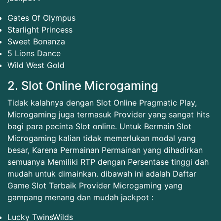
Gates Of Olympus
Starlight Princess
Sweet Bonanza
5 Lions Dance
Wild West Gold
2. Slot Online Microgaming
Tidak kalahnya dengan Slot Online Pragmatic Play,
Microgaming juga termasuk Provider yang sangat hits
bagi para pecinta Slot online. Untuk Bermain Slot
Microgaming kalian tidak memerlukan modal yang
besar, Karena Permainan Permainan yang dihadirkan
semuanya Memiliki RTP dengan Persentase tinggi dah
mudah untuk dimainkan. dibawah ini adalah Daftar
Game Slot Terbaik Provider Microgaming yang
gampang menang dan mudah jackpot :
Lucky TwinsWilds