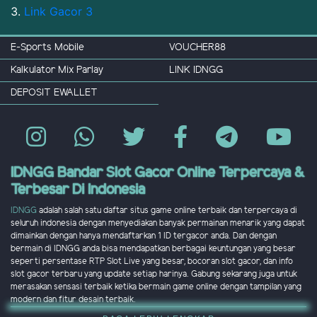
Link Gacor 3
E-Sports Mobile
VOUCHER88
Kalkulator Mix Parlay
LINK IDNGG
DEPOSIT EWALLET
IDNGG Bandar Slot Gacor Online Terpercaya &
Terbesar Di Indonesia
IDNGG
adalah salah satu daftar situs game online terbaik dan terpercaya di
seluruh indonesia dengan menyediakan banyak permainan menarik yang dapat
dimainkan dengan hanya mendaftarkan 1 ID tergacor anda. Dan dengan
bermain di IDNGG anda bisa mendapatkan berbagai keuntungan yang besar
seperti persentase RTP Slot Live yang besar, bocoran slot gacor, dan info
slot gacor terbaru yang update setiap harinya. Gabung sekarang juga untuk
merasakan sensasi terbaik ketika bermain game online dengan tampilan yang
modern dan fitur desain terbaik.