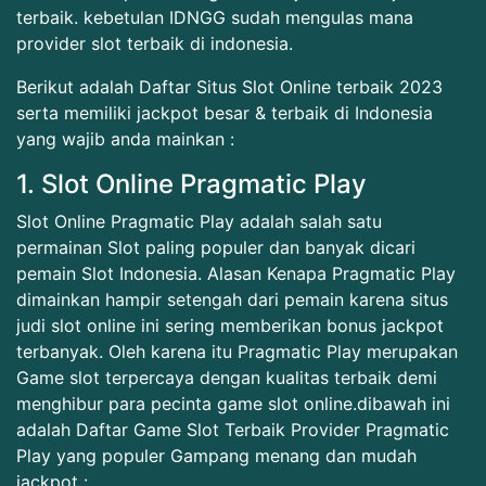
terbaik. kebetulan IDNGG sudah mengulas mana
provider slot terbaik di indonesia.
Berikut adalah Daftar Situs Slot Online terbaik 2023
serta memiliki jackpot besar & terbaik di Indonesia
yang wajib anda mainkan :
1. Slot Online Pragmatic Play
Slot Online Pragmatic Play adalah salah satu
permainan Slot paling populer dan banyak dicari
pemain Slot Indonesia. Alasan Kenapa Pragmatic Play
dimainkan hampir setengah dari pemain karena situs
judi slot online ini sering memberikan bonus jackpot
terbanyak. Oleh karena itu Pragmatic Play merupakan
Game slot terpercaya dengan kualitas terbaik demi
menghibur para pecinta game slot online.dibawah ini
adalah Daftar Game Slot Terbaik Provider Pragmatic
Play yang populer Gampang menang dan mudah
jackpot :