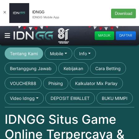
×
IDNGG
Download
IDNGG Mobile App
MASUK
DAFTAR
Tentang Kami
Mobile
Info
Bertanggung Jawab
Kebijakan
Cara Betting
VOUCHER88
Phising
Kalkulator Mix Parlay
Video Idngg
DEPOSIT EWALLET
BUKU MIMPI
IDNGG Situs Game
Online Terpercaya &