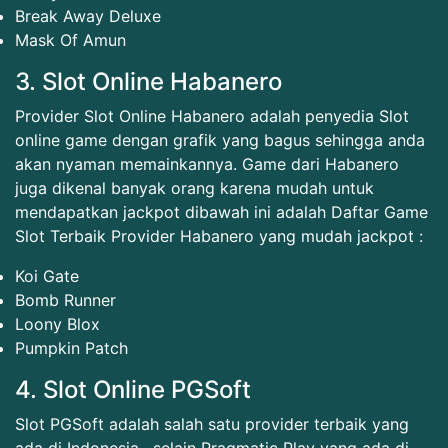
Break Away Deluxe
Mask Of Amun
3. Slot Online Habanero
Provider Slot Online Habanero adalah penyedia Slot
online game dengan grafik yang bagus sehingga anda
akan nyaman memainkannya. Game dari Habanero
juga dikenal banyak orang karena mudah untuk
mendapatkan jackpot dibawah ini adalah Daftar Game
Slot Terbaik Provider Habanero yang mudah jackpot :
Koi Gate
Bomb Runner
Loony Blox
Pumpkin Patch
4. Slot Online PGSoft
Slot PGSoft adalah salah satu provider terbaik yang