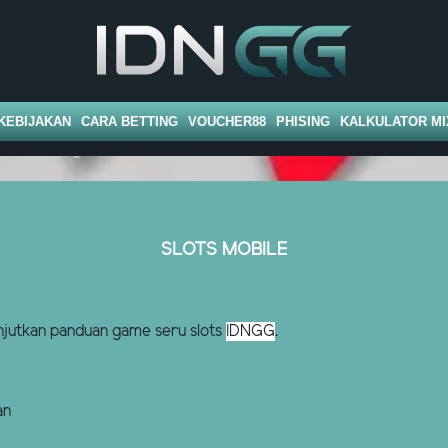
KEBIJAKAN
CARA BETTING
VOUCHER88
PHISING
KALKULATOR MI
SLOTS MOBILE
anjutkan panduan game seru slots
IDNGG
.
an