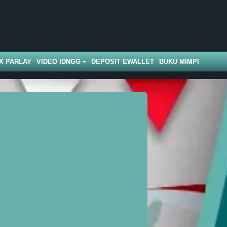
X PARLAY
VIDEO IDNGG
DEPOSIT EWALLET
BUKU MIMPI