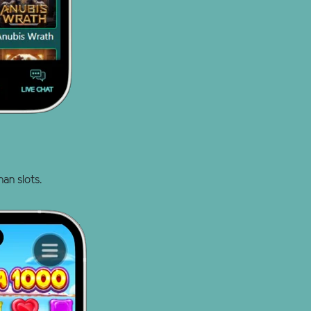
an slots.