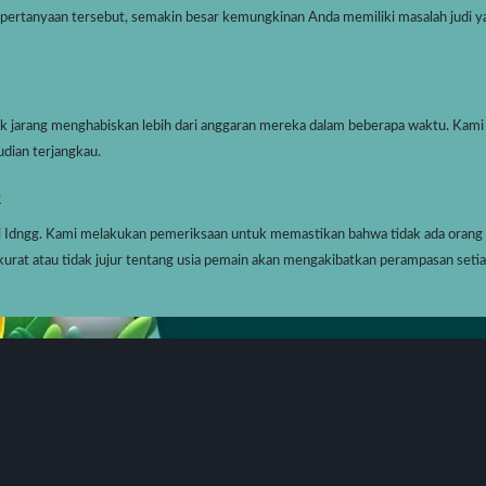
pertanyaan tersebut, semakin besar kemungkinan Anda memiliki masalah judi ya
dak jarang menghabiskan lebih dari anggaran mereka dalam beberapa waktu. Ka
dian terjangkau.
R
i Idngg. Kami melakukan pemeriksaan untuk memastikan bahwa tidak ada orang d
kurat atau tidak jujur tentang usia pemain akan mengakibatkan perampasan set