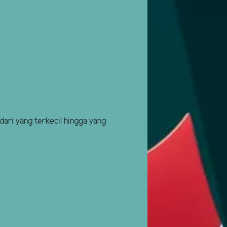
dari yang terkecil hingga yang