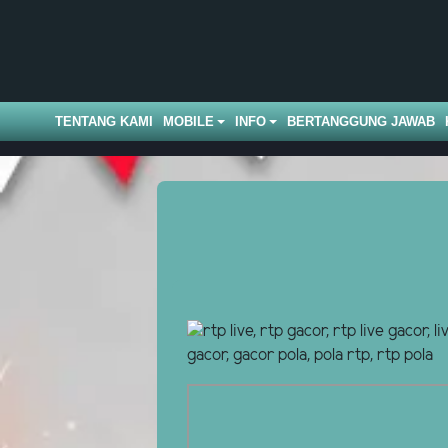
TENTANG KAMI
MOBILE
INFO
BERTANGGUNG JAWAB