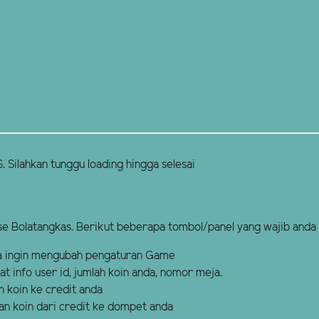
. Silahkan tunggu loading hingga selesai
use Bolatangkas. Berikut beberapa tombol/panel yang wajib anda
anda ingin mengubah pengaturan Game
hat info user id, jumlah koin anda, nomor meja.
n koin ke credit anda
an koin dari credit ke dompet anda