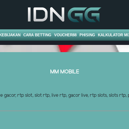
KEBIJAKAN
CARA BETTING
VOUCHER88
PHISING
KALKULATOR MI
MM MOBILE