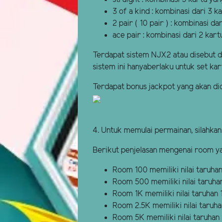
3 of a kind : kombinasi dari 3 
2 pair ( 10 pair ) : kombinasi d
ace pair : kombinasi dari 2 kar
Terdapat sistem NJX2 atau disebut deng
sistem ini hanyaberlaku untuk set kartu
Terdapat bonus jackpot yang akan di
4. Untuk memulai permainan, silahkan
Berikut penjelasan mengenai room y
Room 100 memiliki nilai taruha
Room 500 memiliki nilai taruha
Room 1K memiliki nilai taruhan
Room 2.5K memiliki nilai taruh
Room 5K memiliki nilai taruha