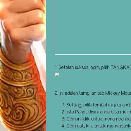
1. Setelah sukses login, pilih TANGKAS
2. Ini adalah tampilan tab Mickey Mo
Setting, pilih tombol ini jika 
Info Panel, disini anda bisa meli
Coin in, klik untuk menambahka
Coin out, klik untuk memindahk