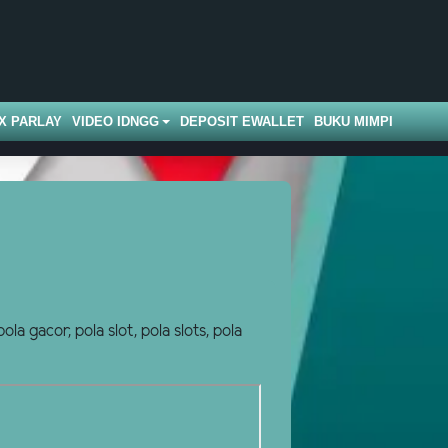
X PARLAY
VIDEO IDNGG
DEPOSIT EWALLET
BUKU MIMPI