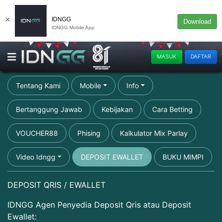
×
IDNGG
Download
IDNGG Mobile App
MASUK
DAFTAR
Tentang Kami
Mobile
Info
Bertanggung Jawab
Kebijakan
Cara Betting
VOUCHER88
Phising
Kalkulator Mix Parlay
Video Idngg
DEPOSIT EWALLET
BUKU MIMPI
DEPOSIT QRIS / EWALLET
IDNGG Agen Penyedia Deposit Qris atau Deposit
Ewallet: